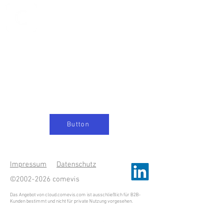
C-Cloud
Button
Impressum
Datenschutz
©
2002-2026
comevis
Das Angebot von cloud.comevis.com ist ausschließlich für B2B-
Kunden bestimmt und nicht für private Nutzung vorgesehen.