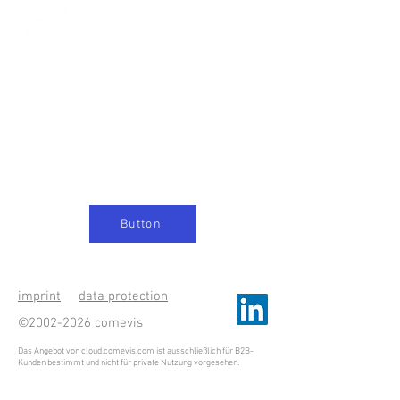
C-Cloud
Button
imprint
data protection
©
2002-2026
comevis
Das Angebot von cloud.comevis.com ist ausschließlich für B2B-
Kunden bestimmt und nicht für private Nutzung vorgesehen.