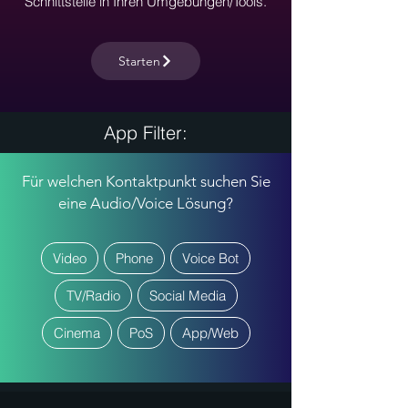
Schnittstelle in Ihren Umgebungen/Tools.
Starten
App Filter:
Für welchen Kontaktpunkt suchen Sie
eine Audio/Voice Lösung?
Video
Phone
Voice Bot
TV/Radio
Social Media
Cinema
PoS
App/Web